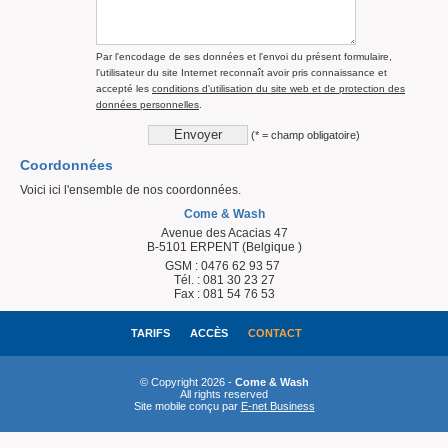
Par l'encodage de ses données et l'envoi du présent formulaire,
l'utilisateur du site Internet reconnaît avoir pris connaissance et
accepté les
conditions d'utilisation du site web et de protection des
données personnelles
.
(* = champ obligatoire)
Coordonnées
Voici ici l'ensemble de nos coordonnées.
Come & Wash
Avenue des Acacias 47
B-5101 ERPENT (Belgique )
GSM : 0476 62 93 57
Tél. : 081 30 23 27
Fax : 081 54 76 53
TARIFS
ACCÈS
CONTACT
© Copyright 2026 -
Come & Wash
All rights reserved
Site mobile conçu par
E-net Business